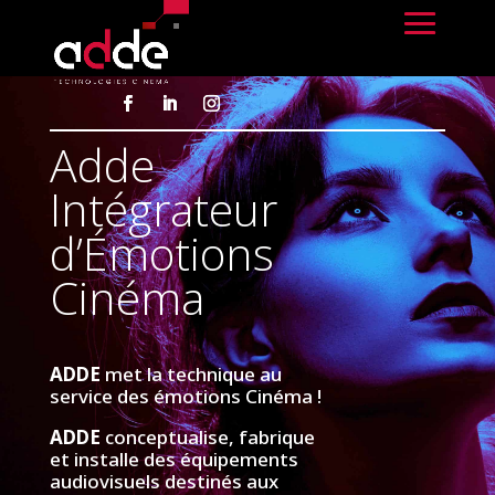
Adde
Intégrateur
d’Émotions
Cinéma
ADDE
met la technique au
service des émotions Cinéma !
ADDE
conceptualise, fabrique
et installe des équipements
audiovisuels destinés aux