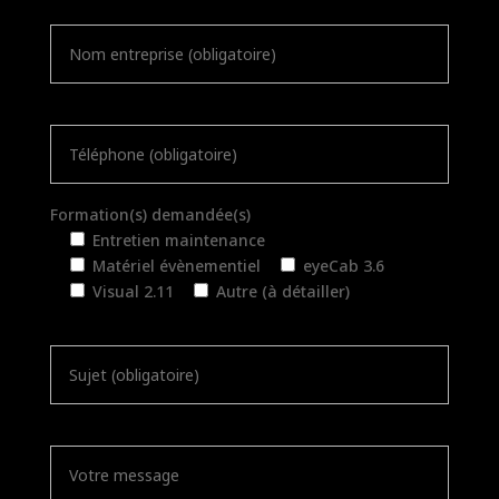
V
Formation(s) demandée(s)
e
Entretien maintenance
u
Matériel évènementiel
eyeCab 3.6
i
Visual 2.11
Autre (à détailler)
l
l
e
z
l
a
i
s