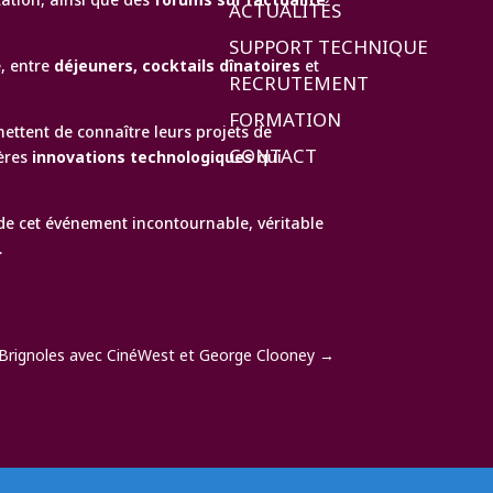
ACTUALITÉS
SUPPORT TECHNIQUE
, entre
déjeuners, cocktails dînatoires
et
RECRUTEMENT
FORMATION
ettent de connaître leurs projets de
CONTACT
ières
innovations technologiques
qui
de cet événement incontournable, véritable
.
 Brignoles avec CinéWest et George Clooney
→