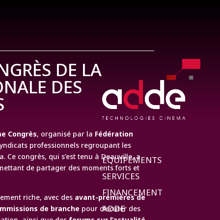
NGRÈS DE LA
ONALE DES
S
e Congrès
, organisé par la
Fédération
 syndicats professionnels regroupant les
a. Ce congrès, qui s’est tenu à Deauville, a
ÉQUIPEMENTS
rmettant de partager des moments forts et
SERVICES
FINANCEMENT
rement riche, avec des
avant-premières de
ADDE
ommissions de branche
pour discuter des
tation, ainsi que des
forums sur l’actualité