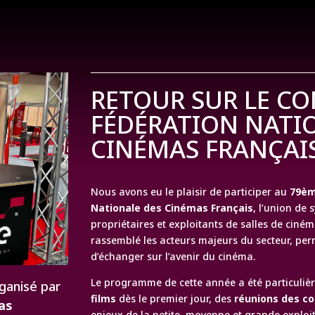
RETOUR SUR LE CO
FÉDÉRATION NATI
CINÉMAS FRANÇAI
Nous avons eu le plaisir de participer au
79èm
Nationale des Cinémas Français
, l’union de
propriétaires et exploitants de salles de ciném
rassemblé les acteurs majeurs du secteur, pe
d’échanger sur l’avenir du cinéma.
Le programme de cette année a été particuliè
rganisé par
films
dès le premier jour, des
réunions des c
as
enjeux de la petite, moyenne et grande exploi